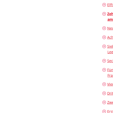
Elf
Zeh
am
Neu
Ach
Sie
Lee
Sec
Fün
Fra
Vie
Dri
Zwe
Ers