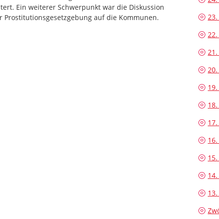
ert. Ein weiterer Schwerpunkt war die Diskussion
23.
r Prostitutionsgesetzgebung auf die Kommunen.
22.
21.
20.
19.
18.
17.
16.
15.
14.
13.
Zwö