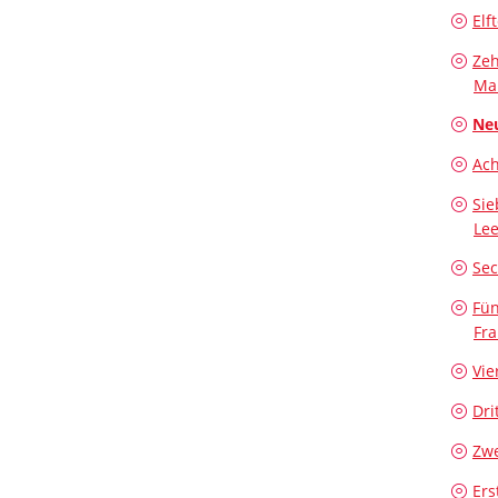
Elf
Zeh
Ma
Neu
Ach
Sie
Lee
Sec
Fün
Fra
Vie
Dri
Zwe
Ers