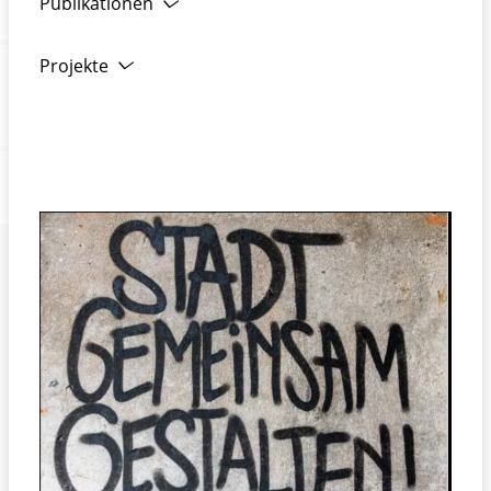
Publikationen
Projekte
Grenzen und Potenziale kommunaler Sicherheits-
und Präventionsarbeit
Metho
den & Instrumente für einen strategischen
Ansatz für urbane Sicherheit, EFUS 2016
Leitlinien zu einer gerechten Verteilung von
Sicherheit in der Stadt
The Efus Safety Audit Guide: A guide to better
understand new challenges in urban security
DEFUS Leitgedanken zur Sicherheit von
Mitarbeiter*innen und politischen
Mandatsträger*innen in Kommunalverwaltungen