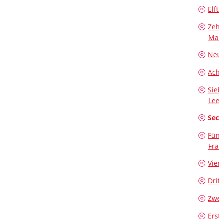
Elf
Zeh
Ma
Neu
Ach
Sie
Lee
Sec
Fün
Fra
Vie
Dri
Zwe
Ers