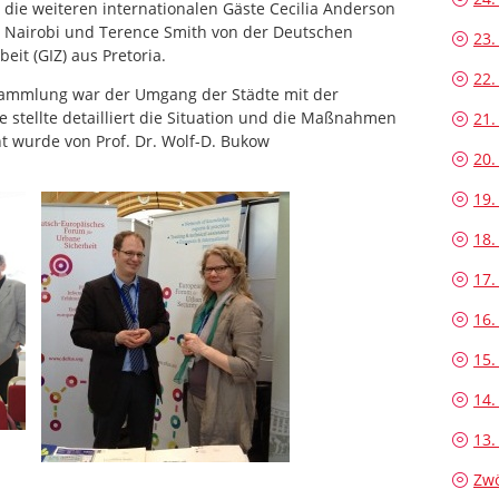
die weiteren internationalen Gäste Cecilia Anderson
 Nairobi und Terence Smith von der Deutschen
23.
it (GIZ) aus Pretoria.
22.
sammlung war der Umgang der Städte mit der
stellte detailliert die Situation und die Maßnahmen
21.
t wurde von Prof. Dr. Wolf-D. Bukow
20.
19.
18.
17.
16.
15.
14.
13.
Zwö