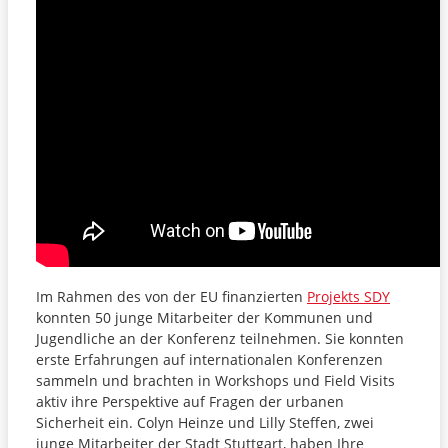
Im Rahmen des von der EU finanzierten
Projekts SDY
konnten 50 junge Mitarbeiter der Kommunen und
Jugendliche an der Konferenz teilnehmen. Sie konnten
erste Erfahrungen auf internationalen Konferenzen
sammeln und brachten in Workshops und Field Visits
aktiv ihre Perspektive auf Fragen der urbanen
Sicherheit ein. Colyn Heinze und Lilly Steffen, zwei
junge Mitarbeiter der Stadt Stuttgart, haben Ihre